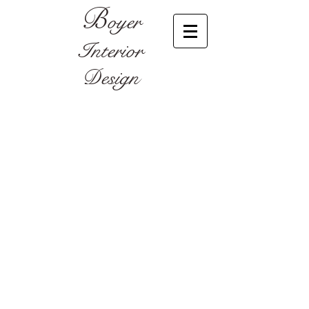
B
oy
er
Interi
or
Design